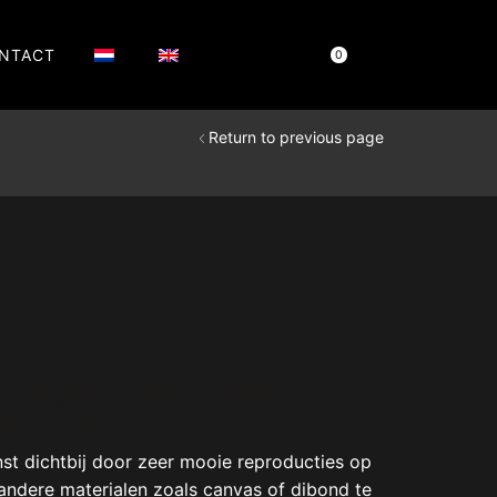
NTACT
Cart
€
0,00
0
Return to previous page
OR SIT AMET, CONSE
NG ELIT.
nst dichtbij door zeer mooie reproducties op
andere materialen zoals canvas of dibond te