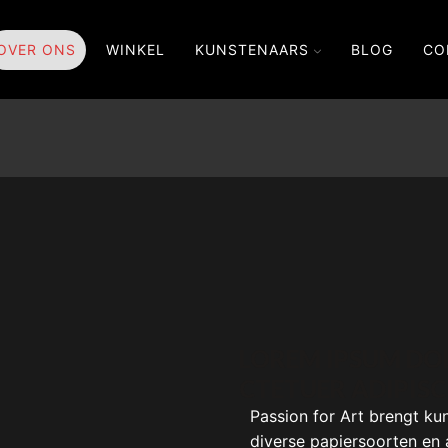
OVER ONS
WINKEL
KUNSTENAARS
BLOG
CO
LOREM IPSUM DOL
CTETUER ADIPISCI
Passion for Art brengt ku
diverse papiersoorten en 