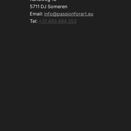
5711 DJ Someren
Email:
info@passionforart.eu
Tel:
+31 493 494 353