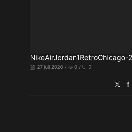
NikeAirJordan1RetroChicago-
27 juli 2020
/
0
/
0