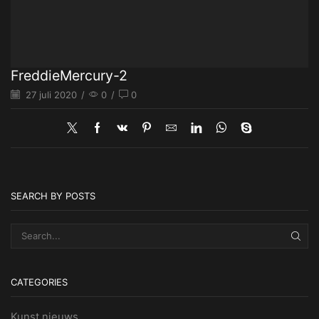
FreddieMercury-2
27 juli 2020
/
0
/
0
SEARCH BY POSTS
SEA
CATEGORIES
Kunst nieuws