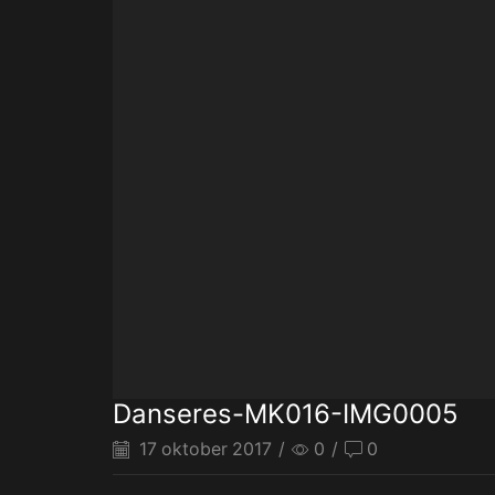
Danseres-MK016-IMG0005
17 oktober 2017
/
0
/
0