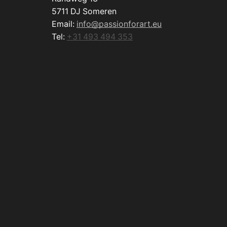
5711 DJ Someren
Email:
info@passionforart.eu
Tel:
+31 493 494 353