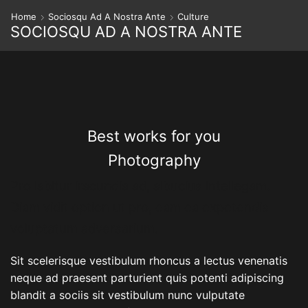
Home
Sociosqu Ad A Nostra Ante
Culture
SOCIOSQU AD A NOSTRA ANTE
Best works for you
Photography
Pro labitur iracundia ad, albucius intellegam.
Diam vidit option ut pro, eam ea expetendis
voluptatum adversarium.
Sit scelerisque vestibulum rhoncus a lectus venenatis
neque ad praesent parturient quis potenti adipiscing
blandit a sociis sit vestibulum nunc vulputate