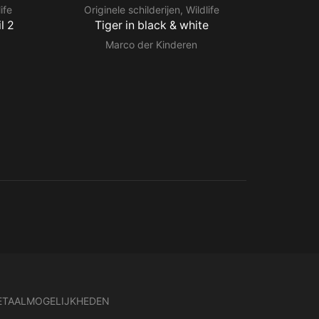
ife
Originele schilderijen
,
Wildlife
Origin
l 2
Tiger in black & white
Eleph
Marco der Kinderen
M
ETAALMOGELIJKHEDEN