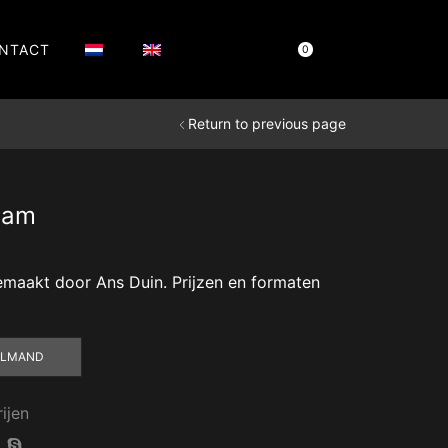
NTACT
Cart
€
0,00
0
Return to previous page
eam
 gemaakt door Ans Duin. Prijzen en formaten
ELMAND
rijen