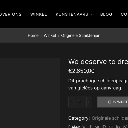
OVER ONS
WINKEL
KUNSTENAARS
BLOG
CO
Home
Winkel
Originele Schilderijen
We deserve to dr
€
2.650,00
Dit prachtige schilderij is
van giclées op aanvraag.
IN WINK
We
deserve
to
Category:
Originele schilde
dream
Delen
aantal