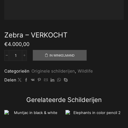
Zebra – VERKOCHT
€
4.000,00
IN WINKELMAND
Zebra
-
VERKOCHT
Categorieën
Originele schilderijen
,
Wildlife
aantal
Delen
Gerelateerde Schilderijen