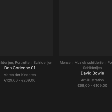
ilderijen
,
Portretten
,
Schilderijen
Mensen
,
Muziek schilderijen
,
Po
Don Corleone 01
Schilderijen
David Bowie
Marco der Kinderen
Prijsklasse:
Art-illustration
€
129,00
-
€
269,00
€129,00
Pri
€
69,00
-
€
109,00
tot
€6
€269,00
tot
€1