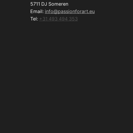
5711 DJ Someren
Email:
info@passionforart.eu
Tel:
+31 493 494 353