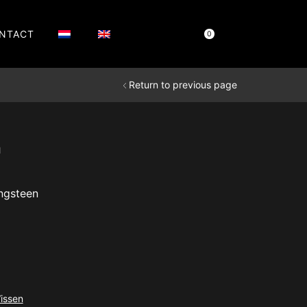
NTACT
Cart
€
0,00
0
Return to previous page
n
lasse:
00
ngsteen
,00
issen