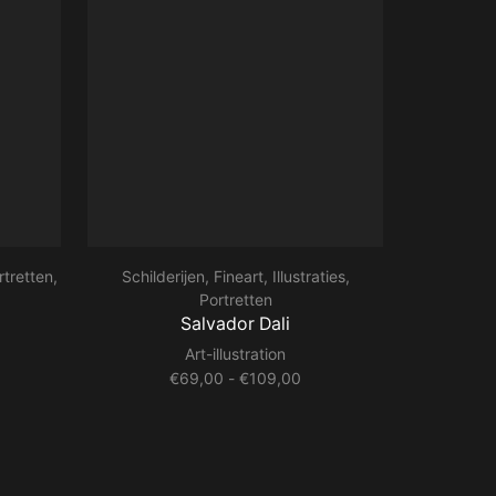
rtretten
,
Schilderijen
,
Fineart
,
Illustraties
,
Mensen
,
Mu
Portretten
Salvador Dali
Art-illustration
jsklasse:
Prijsklasse:
€
69,00
-
€
109,00
9,00
€69,00
tot
09,00
€109,00