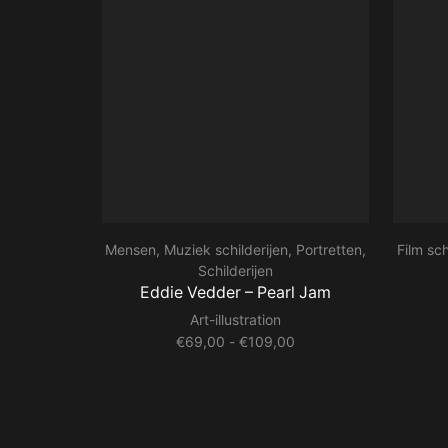
Mensen
,
Muziek schilderijen
,
Portretten
,
Film sch
Schilderijen
Eddie Vedder – Pearl Jam
Art-illustration
Prijsklasse:
€
69,00
-
€
109,00
€69,00
tot
€109,00