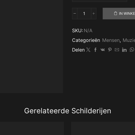
IN WINK
Bruce
Springsteen
aantal
SKU:
N/A
Categorieën
Mensen
,
Muzie
Delen
Gerelateerde Schilderijen