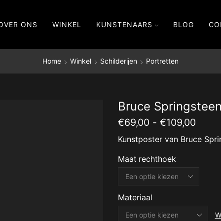
OVER ONS
WINKEL
KUNSTENAARS
BLOG
CO
Home
Winkel
Schilderijen
Portretten
Bruce Springstee
Prijsk
€
69,00
-
€
109,00
€69,
Kunstposter van Bruce Spri
tot
€109
Maat rechthoek
Materiaal
W