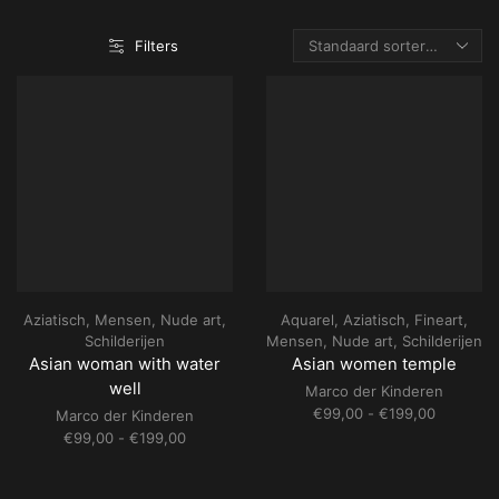
Filters
Aziatisch
,
Mensen
,
Nude art
,
Aquarel
,
Aziatisch
,
Fineart
,
Schilderijen
Mensen
,
Nude art
,
Schilderijen
Asian woman with water
Asian women temple
well
Marco der Kinderen
Prijsklass
€
99,00
-
€
199,00
Marco der Kinderen
€99,00
Prijsklasse:
€
99,00
-
€
199,00
tot
€99,00
€199,00
tot