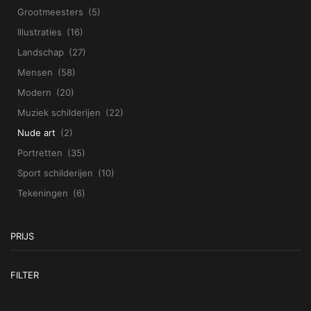
Grootmeesters
(5)
Illustraties
(16)
Landschap
(27)
Mensen
(58)
Modern
(20)
Muziek schilderijen
(22)
Nude art
(2)
Portretten
(35)
Sport schilderijen
(10)
Tekeningen
(6)
PRIJS
Mi
Ma
FILTER
pr
pr