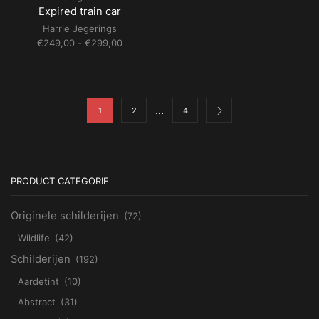
tot
Expired train car
€199,00
Harrie Jegerings
Prijsklasse:
€
249,00
-
€
299,00
€249,00
tot
€299,00
…
1
2
4
PRODUCT CATEGORIE
Originele schilderijen
(72)
Wildlife
(42)
Schilderijen
(192)
Aardetint
(10)
Abstract
(31)