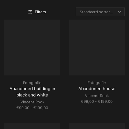
Filters
Fotografie
Fotografie
Abandoned building in
Abandoned house
black and white
Vincent Rook
Prijsklass
€
99,00
-
€
199,00
Vincent Rook
€99,00
Prijsklasse:
€
99,00
-
€
199,00
tot
€99,00
€199,00
tot
€199,00