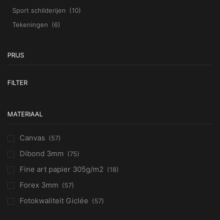
Sport schilderijen
(10)
Tekeningen
(6)
PRIJS
Mi
Ma
FILTER
pr
pr
MATERIAAL
Canvas
(57)
Dibond 3mm
(75)
Fine art papier 305g/m2
(18)
Forex 3mm
(57)
Fotokwaliteit Giclée
(57)