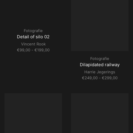
Fotografie
Detail of silo 02
Vincent Rook
Prijsklasse:
€
99,00
-
€
199,00
€99,00
Fotografie
tot
Dilapidated railway
€199,00
Harrie Jegerings
Prijsklas
€
249,00
-
€
299,00
€249,00
tot
€299,00