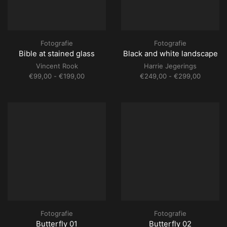
Fotografie
Fotografie
Bible at stained glass
Black and white landscape
Vincent Rook
Harrie Jegerings
Prijsklasse:
Prijsklas
€
99,00
-
€
199,00
€
249,00
-
€
299,00
€99,00
€249,00
tot
tot
€199,00
€299,00
Fotografie
Fotografie
Butterfly 01
Butterfly 02