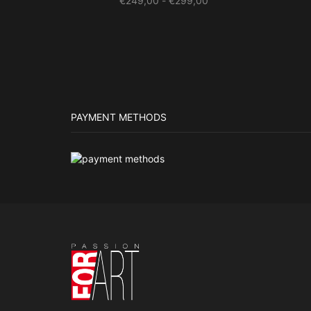
€
249,00
-
€
299,00
€249,00
tot
€299,00
PAYMENT METHODS