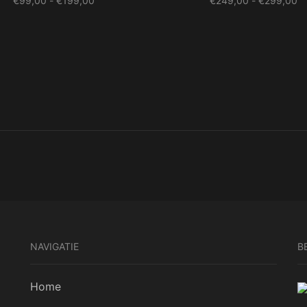
€
99,00
-
€
199,00
€
249,00
-
€
299,00
€99,00
€
tot
to
€199,00
€
NAVIGATIE
B
Home