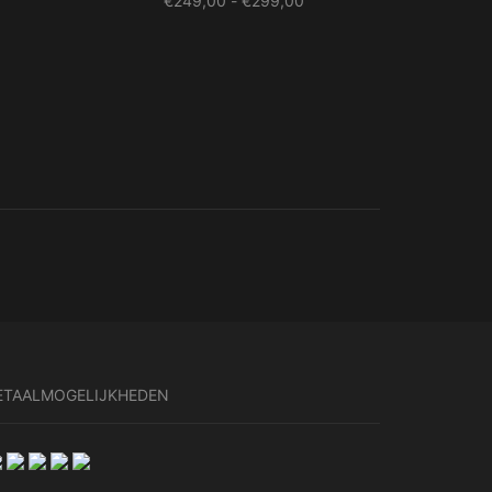
€
249,00
-
€
299,00
249,00
€249,00
t
tot
299,00
€299,00
ETAALMOGELIJKHEDEN