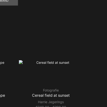
LMAND
Fotografie
ape
Cereal field at sunset
Su
Harrie Jegerings
ijsklasse:
Prijsklasse: