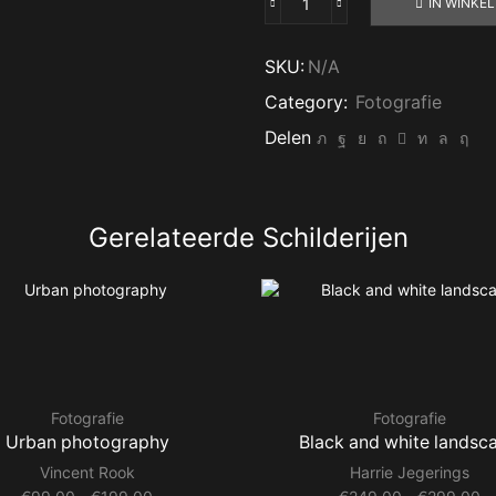
IN WINKE
Fireplace
in
old
SKU:
N/A
hall
Category:
Fotografie
01
aantal
Delen
Gerelateerde Schilderijen
Fotografie
Fotografie
Urban photography
Black and white landsc
Vincent Rook
Harrie Jegerings
Prijsklasse:
Pr