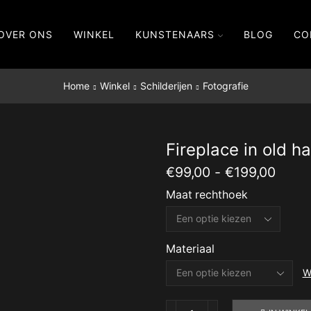
OVER ONS
WINKEL
KUNSTENAARS
BLOG
CO
Home
Winkel
Schilderijen
Fotografie
Fireplace in old ha
Prijsk
€
99,00
-
€
199,00
€99,
Maat rechthoek
tot
€199
Materiaal
W