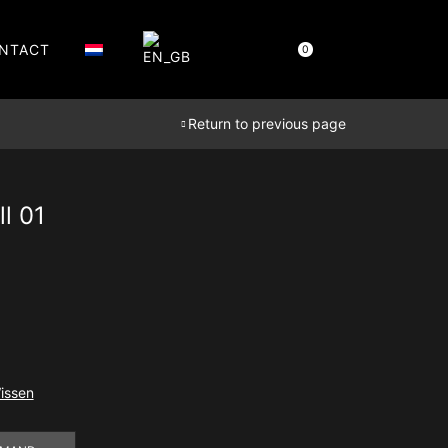
NTACT
Cart
€
0,00
0
Return to previous page
ll 01
lasse:
00
,00
issen