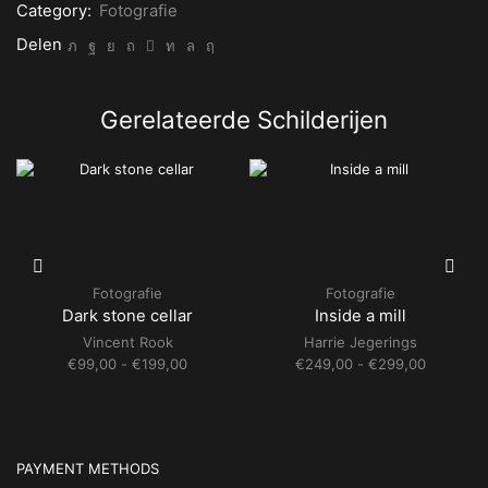
and
Category:
Fotografie
white
aantal
Delen
Gerelateerde Schilderijen
Fotografie
Fotografie
Dark stone cellar
Inside a mill
Vincent Rook
Harrie Jegerings
Prijsklasse:
Prijsklass
€
99,00
-
€
199,00
€
249,00
-
€
299,00
€99,00
€249,00
tot
tot
€199,00
€299,00
PAYMENT METHODS