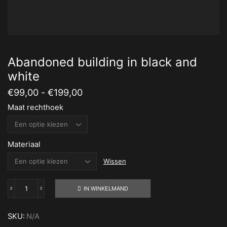
Abandoned building in black and
white
Prijsklasse:
€
99,00
-
€
199,00
€99,00
Maat rechthoek
tot
€199,00
Materiaal
Wissen
IN WINKELMAND
Abandoned
building
in
SKU:
N/A
black