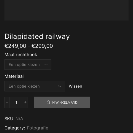
Dilapidated railway
Prijsklasse:
€
249,00
-
€
299,00
€249,00
Maat rechthoek
tot
€299,00
Materiaal
Wissen
IN WINKELMAND
Dilapidated
railway
aantal
SKU:
N/A
Category:
Fotografie