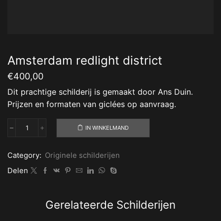
Amsterdam redlight district
€
400,00
Dit prachtige schilderij is gemaakt door Ans Duin.
Prijzen en formaten van giclées op aanvraag.
IN WINKELMAND
Amsterdam
redlight
district
Category:
Originele schilderijen
aantal
Delen
Gerelateerde Schilderijen