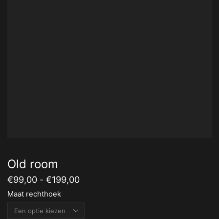
Old room
Prijsklasse:
€
99,00
-
€
199,00
€99,00
Maat rechthoek
tot
€199,00